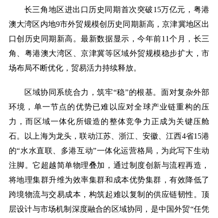
on
长三角地区进出口历史同期首次突破
15万亿元，粤港
澳大湾区内地9市外贸规模创历史同期新高，京津冀地区出
口创历史同期新高。最新数据显示，今年前11个月，长三
角、粤港澳大湾区、京津冀等区域外贸规模稳步扩大，市
场布局不断优化，贸易活力持续释放。
区域协同系统合力，筑牢
“稳”的根基。面对复杂外部
环境，单一节点的优势已难以应对全球产业链重构的压
力，而区域一体化所锻造的整体竞争力正成为关键压舱
石。以上海为龙头，联动江苏、浙江、安徽、江西4省15港
的“水水直联、多港互动”一体化运营格局，为此写下生动
注脚。它超越简单物理叠加，通过制度创新与流程再造，
将地理集群升维为效率集群和成本优势集群，有效降低了
跨境物流与交易成本，构筑起难以复制的供应链韧性。顶
层设计与市场机制深度融合的区域协同，是中国外贸“任凭