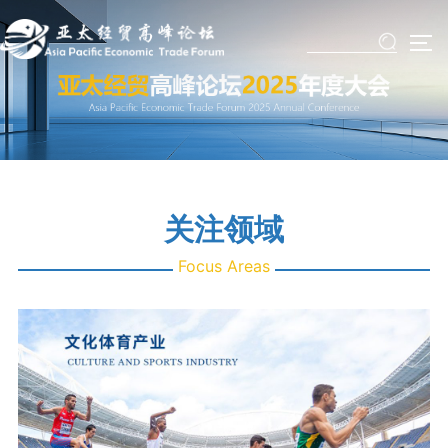
Skip
to
TO
content
关注领域
Focus Areas