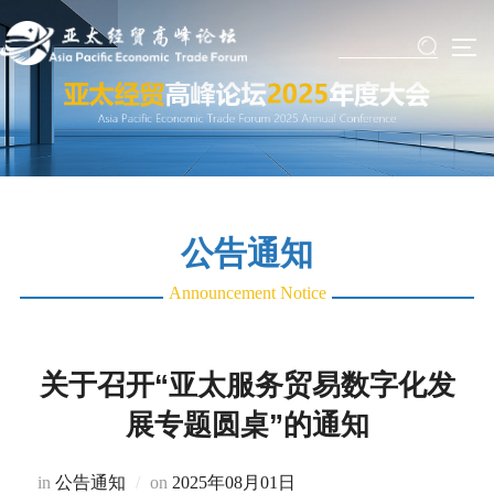
Skip
to
TO
content
公告通知
Announcement Notice
关于召开“亚太服务贸易数字化发
展专题圆桌”的通知
Posted
in
公告通知
on
2025年08月01日