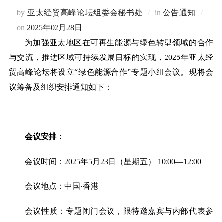
by
亚太经贸高峰论坛组委会秘书处
in
公告通知
Posted
on
2025年02月28日
on
为加强亚太地区在可再生能源与绿色转型领域的合作
与交流，推进区域可持续发展目标的实现，
2025年亚太经
贸高峰论坛将设立“绿色能源合作”专题小组会议。现将会
议筹备及组织安排通知如下：
会议安排
：
会议时间：
2025年
5
月
2
3
日（星期五）
10:00—12:00
会议地点：中国
·香港
会议性质：专题闭门会议，限特邀嘉宾与内部代表参