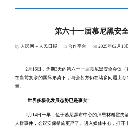
第六十一届慕尼黑安
Posted
by
人民网－人民日报
in
合作平台
on
2025年02月18
on
2月16日，为期3天的第六十一届慕尼黑安全会
在当前复杂的国际形势下，与会各方仍在诸多问题上存
量。
“世界多极化发展态势已是事实”
2月14日一早，位于慕尼黑市中心的拜恩林谢霍
人群事件，会议安保措施更严了。进入媒体中心，打开电