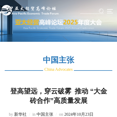
Skip
to
TO
content
中国主张
China Advocates
登高望远，穿云破雾 推动 “大金
砖合作”高质量发展
Posted
by
新华社
in
中国主张
on
2024年10月23日